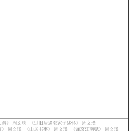
人斜》 周文璞
《过旧居遇邻家子述怀》 周文璞
》 周文璞
《山居书事》 周文璞
《诵哀江南赋》 周文璞