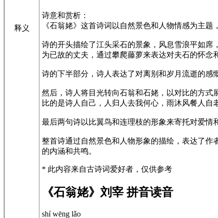
诗意和赏析：
《石翁姥》这首诗词以自然景色和人物情感为主题
释义
诗的开头描绘了江头采石的景象，风息雪浪平如席
为已故的丈夫，通过攀爬藤萝来表达对夫石的怀念
诗的下半部分，诗人表达了对离别和岁月流逝的感
然后，诗人将目光转向石翁和石姥，以对比的方式
比的是诗人自己，人归人去我何心，雨沐风餐人自
最后两句诗以比翼鸟和连理枝的形象来寄托对爱情
整首诗通过自然景色和人物形象的描绘，表达了作
的内涵和共鸣。
* 此内容来自古诗词爱好者，仅供参考
《石翁姥》刘宰 拼音读音
shí wēng lǎo