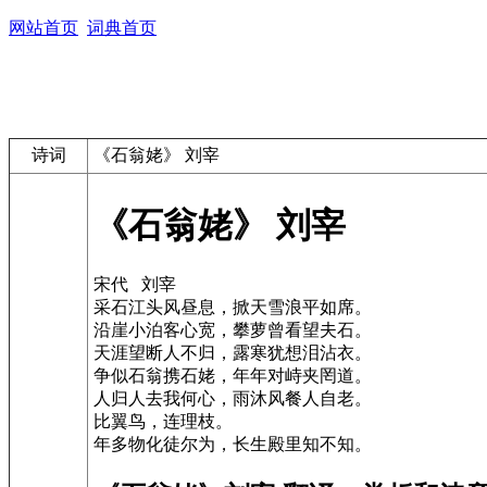
网站首页
词典首页
诗词
《石翁姥》 刘宰
《石翁姥》 刘宰
宋代 刘宰
采石江头风昼息，掀天雪浪平如席。
沿崖小泊客心宽，攀萝曾看望夫石。
天涯望断人不归，露寒犹想泪沾衣。
争似石翁携石姥，年年对峙夹罔道。
人归人去我何心，雨沐风餐人自老。
比翼鸟，连理枝。
年多物化徒尔为，长生殿里知不知。