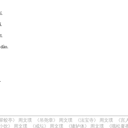
í.
í.
ī.
 dào.
.
翠蛟亭》 周文璞
《吊尧章》 周文璞
《法宝寺》 周文璞
《宫
小饮》 周文璞
《戒坛》 周文璞
《辘轳体》 周文璞
《哦松夏夜