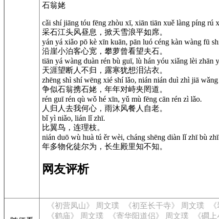
石翁姥
cǎi shí jiāng tóu fēng zhòu xī, xiān tiān xuě làng píng rú x
采石江头风昼息，掀天雪浪平如席。
yán yá xiǎo pō kè xīn kuān, pān luó céng kàn wàng fū sh
沿崖小泊客心宽，攀萝曾看望夫石。
tiān yá wàng duàn rén bù guī, lù hán yóu xiǎng lèi zhān y
天涯望断人不归，露寒犹想泪沾衣。
zhēng shì shí wēng xié shí lǎo, nián nián duì zhì jiā wǎng
争似石翁携石姥，年年对峙夹罔道。
rén guī rén qù wǒ hé xīn, yǔ mù fēng cān rén zì lǎo.
人归人去我何心，雨沐风餐人自老。
bǐ yì niǎo, lián lǐ zhī.
比翼鸟，连理枝。
nián duō wù huà tú ěr wèi, cháng shēng diàn lǐ zhī bù zhī
年多物化徒尔为，长生殿里知不知。
网友评析
《初营凤山》 周文璞
《初至长干寺》 周文璞
《
《鹤庙》 周文璞
《寄华阳道侣》 周文璞
《磵上