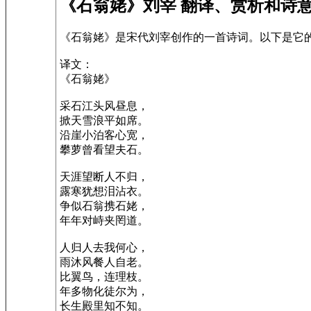
《石翁姥》刘宰 翻译、赏析和诗
《石翁姥》是宋代刘宰创作的一首诗词。以下是它
译文：
《石翁姥》
采石江头风昼息，
掀天雪浪平如席。
沿崖小泊客心宽，
攀萝曾看望夫石。
天涯望断人不归，
露寒犹想泪沾衣。
争似石翁携石姥，
年年对峙夹罔道。
人归人去我何心，
雨沐风餐人自老。
比翼鸟，连理枝。
年多物化徒尔为，
长生殿里知不知。