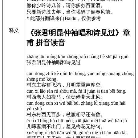
愿你少吟诗几首，请你多办百壶酒。
只要新诗胜去年，当你喝醉了倒春风前。
* 此部分翻译来自Baidu，仅供参考
释义
《张君明昆仲袖唱和诗见过》章
甫 拼音读音
zhāng jūn míng kūn zhòng xiù chàng hè shī jiàn guò
张君明昆仲袖唱和诗见过
cūn dōng zhǔ kè qún fēi hóng, yuè míng shuāng zhòng
shēng mó kōng.
村东主客群飞鸿，月明霜重声摩空。
cūn xī lǎo rén rú shòu mǎ, fú lì juàn sī tiān běi fēng.
村西老人如瘦马，伏枥倦嘶天北风。
cūn dōng cūn xī wú bǎi bù, zhàng lǚ xiāng xún hái
yǒu shù.
村东村西无百步，杖履相寻还有数。
ér tí qī bìng bù chū mén, xiū jiàn méi huā wú hǎo jù.
儿啼妻病不出门，羞见梅花无好句。
xuě qíng rì chū tiān wú āi, gù rén niè xǐ lián piān lái.