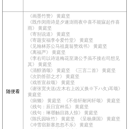
《画墨竹赞》 黄庭坚
《既作闵雨诗是夕遂澍雨夜中喜不能寐起作喜
雨》 黄庭坚
《寄别说道》 黄庭坚
《寄题安福李令爱竹堂》 黄庭坚
《见翰林苏公马祖庞翁赞戏书》 黄庭坚
《离福严》 黄庭坚
《李右司以诗送梅花至潞公予虽不接右司想见
其》 黄庭坚
《清醇酒颂》 黄庭坚
《三言二首》 黄庭坚
《次韵答邵之才》 黄庭坚
《戏答宣叔颂》 黄庭坚
《谢张宽夫送(左木右上凶乂换※下ハ夂)耳颂》
随便看
黄庭坚
《病懒》 黄庭坚
《不俗轩耐闲轩颂》 黄庭坚
《残句：辰日宜种瓜》 黄庭坚
《残句：琳瑯触目路人惊》 黄庭坚
《陈氏园咏竹》 黄庭坚
《呈杨康国》 黄庭坚
《冲雪宿新寨忽忽不乐》 黄庭坚