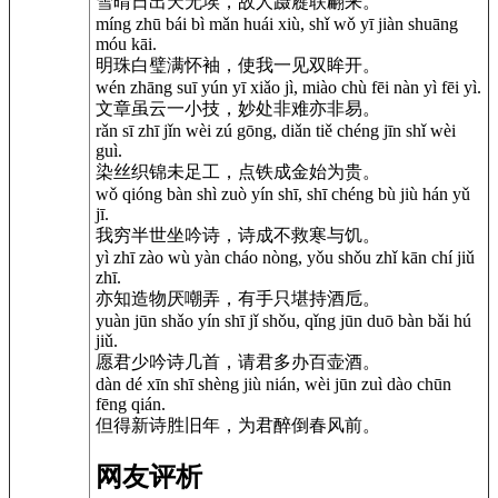
雪晴日出天无埃，故人蹑屣联翩来。
míng zhū bái bì mǎn huái xiù, shǐ wǒ yī jiàn shuāng
móu kāi.
明珠白璧满怀袖，使我一见双眸开。
wén zhāng suī yún yī xiǎo jì, miào chù fēi nàn yì fēi yì.
文章虽云一小技，妙处非难亦非易。
rǎn sī zhī jǐn wèi zú gōng, diǎn tiě chéng jīn shǐ wèi
guì.
染丝织锦未足工，点铁成金始为贵。
wǒ qióng bàn shì zuò yín shī, shī chéng bù jiù hán yǔ
jī.
我穷半世坐吟诗，诗成不救寒与饥。
yì zhī zào wù yàn cháo nòng, yǒu shǒu zhǐ kān chí jiǔ
zhī.
亦知造物厌嘲弄，有手只堪持酒卮。
yuàn jūn shǎo yín shī jǐ shǒu, qǐng jūn duō bàn bǎi hú
jiǔ.
愿君少吟诗几首，请君多办百壶酒。
dàn dé xīn shī shèng jiù nián, wèi jūn zuì dào chūn
fēng qián.
但得新诗胜旧年，为君醉倒春风前。
网友评析