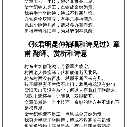
文章虽云一小技，妙处非难亦非易。
染丝织锦未足工，点铁成金始为贵。
我穷半世坐吟诗，诗成不救寒与饥。
亦知造物厌嘲弄，有手只堪持酒卮。
愿君少吟诗几首，请君多办百壶酒。
但得新诗胜旧年，为君醉倒春风前。
《张君明昆仲袖唱和诗见过》章
甫 翻译、赏析和诗意
村东主客群飞鸿，月霜重声凌空。
村西老人像瘦马，伏柜疲倦嘶天北风。
村东村西没有百步，杖履不断回来有几。
孩子啼哭妻子生病不出门，羞见梅花没有好句。
雪晴天出天没有灰尘，所以人穿着鞋子联翩来。
明珠上满怀袖，让我见一双眼睛开。
文章虽然是一个小技巧，奇妙的地方并不难也不
是很容易。
染丝织锦缎不足工，点铁成金开始为贵。
我穷大半辈子坐吟诗，诗成不救寒冷与饥饿。
也知道造物主满足嘲弄，有手只能拿着酒杯。