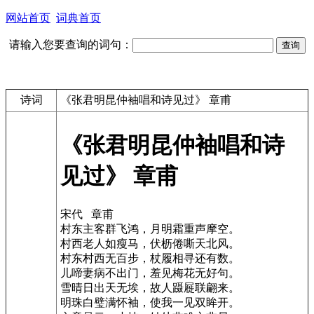
网站首页
词典首页
请输入您要查询的词句：
诗词
《张君明昆仲袖唱和诗见过》 章甫
《张君明昆仲袖唱和诗
见过》 章甫
宋代 章甫
村东主客群飞鸿，月明霜重声摩空。
村西老人如瘦马，伏枥倦嘶天北风。
村东村西无百步，杖履相寻还有数。
儿啼妻病不出门，羞见梅花无好句。
雪晴日出天无埃，故人蹑屣联翩来。
明珠白璧满怀袖，使我一见双眸开。