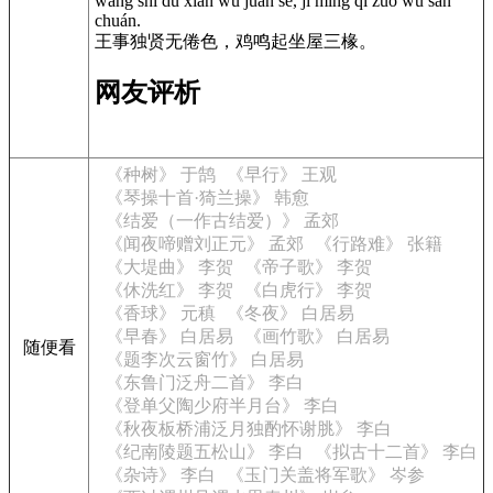
wáng shì dú xián wú juàn sè, jī míng qǐ zuò wū sān
chuán.
王事独贤无倦色，鸡鸣起坐屋三椽。
网友评析
《种树》 于鹄
《早行》 王观
《琴操十首·猗兰操》 韩愈
《结爱（一作古结爱）》 孟郊
《闻夜啼赠刘正元》 孟郊
《行路难》 张籍
《大堤曲》 李贺
《帝子歌》 李贺
《休洗红》 李贺
《白虎行》 李贺
《香球》 元稹
《冬夜》 白居易
《早春》 白居易
《画竹歌》 白居易
随便看
《题李次云窗竹》 白居易
《东鲁门泛舟二首》 李白
《登单父陶少府半月台》 李白
《秋夜板桥浦泛月独酌怀谢脁》 李白
《纪南陵题五松山》 李白
《拟古十二首》 李白
《杂诗》 李白
《玉门关盖将军歌》 岑参