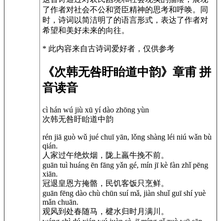
了作者对社会不公和贤臣精神的思考和呼唤。同
时，诗词以简洁明了的语言形式，表达了作者对
希望和美好未来的向往。
* 此内容来自古诗词爱好者，仅供参考
《次韩无咎盱眙道中韵》章甫 拼
音读音
cì hán wú jiù xū yí dào zhōng yùn
次韩无咎盱眙道中韵
rén jiā guò wǔ jué chuī yān, lǒng shàng léi niú wǎn bù
qián.
人家过午绝炊烟，陇上羸牛挽不前。
guān tuì huáng ēn fāng yǎn gé, mín jī kè fàn zhǐ pēng
xiān.
冠退皇恩方掩骼，民饥客饭只烹鲜。
guān fēng dào chù chūn suí mǎ, jiàn shuǐ guī shí yuè
mǎn chuān.
观风到处春随马，楗水归时月满川。