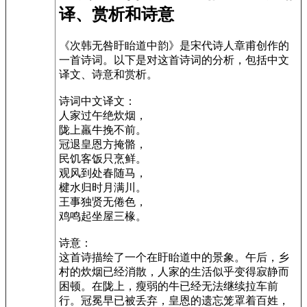
译、赏析和诗意
《次韩无咎盱眙道中韵》是宋代诗人章甫创作的
一首诗词。以下是对这首诗词的分析，包括中文
译文、诗意和赏析。
诗词中文译文：
人家过午绝炊烟，
陇上羸牛挽不前。
冠退皇恩方掩骼，
民饥客饭只烹鲜。
观风到处春随马，
楗水归时月满川。
王事独贤无倦色，
鸡鸣起坐屋三椽。
诗意：
这首诗描绘了一个在盱眙道中的景象。午后，乡
村的炊烟已经消散，人家的生活似乎变得寂静而
困顿。在陇上，瘦弱的牛已经无法继续拉车前
行。冠冕早已被丢弃，皇恩的遗忘笼罩着百姓，