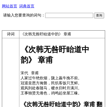
网站首页
词典首页
请输入您要查询的词句：
诗词
《次韩无咎盱眙道中韵》 章甫
《次韩无咎盱眙道中
韵》 章甫
宋代 章甫
人家过午绝炊烟，陇上羸牛挽不前。
冠退皇恩方掩骼，民饥客饭只烹鲜。
观风到处春随马，楗水归时月满川。
王事独贤无倦色，鸡鸣起坐屋三椽。
《次韩无咎盱眙道中韵》章甫 翻