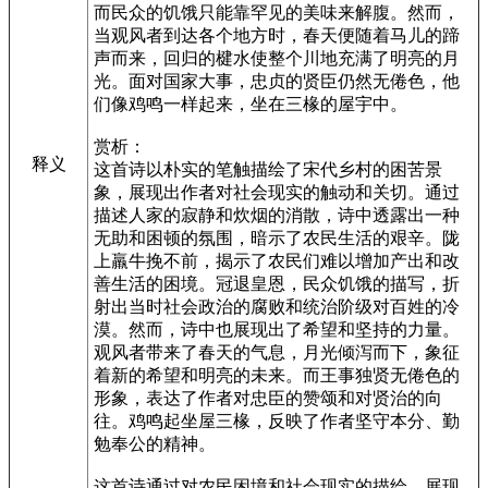
而民众的饥饿只能靠罕见的美味来解腹。然而，
当观风者到达各个地方时，春天便随着马儿的蹄
声而来，回归的楗水使整个川地充满了明亮的月
光。面对国家大事，忠贞的贤臣仍然无倦色，他
们像鸡鸣一样起来，坐在三椽的屋宇中。
赏析：
释义
这首诗以朴实的笔触描绘了宋代乡村的困苦景
象，展现出作者对社会现实的触动和关切。通过
描述人家的寂静和炊烟的消散，诗中透露出一种
无助和困顿的氛围，暗示了农民生活的艰辛。陇
上羸牛挽不前，揭示了农民们难以增加产出和改
善生活的困境。冠退皇恩，民众饥饿的描写，折
射出当时社会政治的腐败和统治阶级对百姓的冷
漠。然而，诗中也展现出了希望和坚持的力量。
观风者带来了春天的气息，月光倾泻而下，象征
着新的希望和明亮的未来。而王事独贤无倦色的
形象，表达了作者对忠臣的赞颂和对贤治的向
往。鸡鸣起坐屋三椽，反映了作者坚守本分、勤
勉奉公的精神。
这首诗通过对农民困境和社会现实的描绘，展现