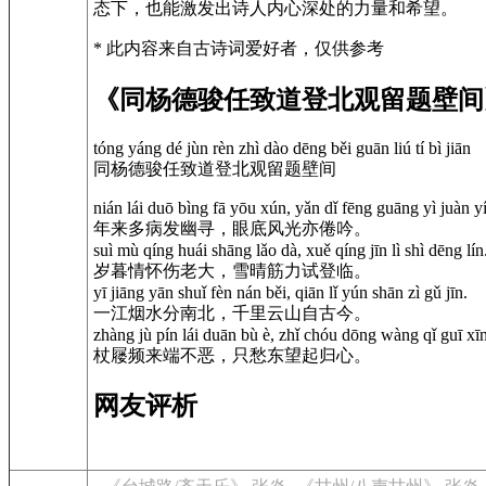
态下，也能激发出诗人内心深处的力量和希望。
* 此内容来自古诗词爱好者，仅供参考
《同杨德骏任致道登北观留题壁间
tóng yáng dé jùn rèn zhì dào dēng běi guān liú tí bì jiān
同杨德骏任致道登北观留题壁间
nián lái duō bìng fā yōu xún, yǎn dǐ fēng guāng yì juàn y
年来多病发幽寻，眼底风光亦倦吟。
suì mù qíng huái shāng lǎo dà, xuě qíng jīn lì shì dēng lín
岁暮情怀伤老大，雪晴筋力试登临。
yī jiāng yān shuǐ fèn nán běi, qiān lǐ yún shān zì gǔ jīn.
一江烟水分南北，千里云山自古今。
zhàng jù pín lái duān bù è, zhǐ chóu dōng wàng qǐ guī xīn
杖屦频来端不恶，只愁东望起归心。
网友评析