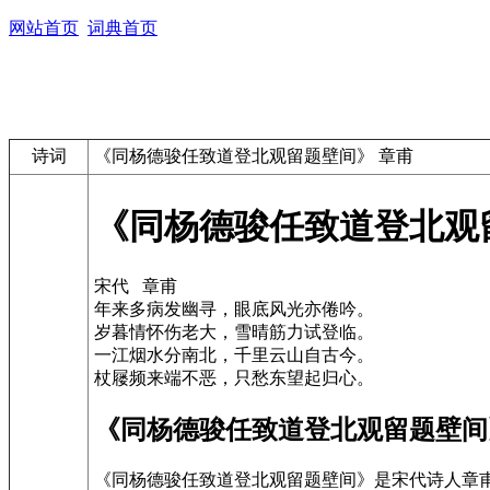
网站首页
词典首页
诗词
《同杨德骏任致道登北观留题壁间》 章甫
《同杨德骏任致道登北观
宋代 章甫
年来多病发幽寻，眼底风光亦倦吟。
岁暮情怀伤老大，雪晴筋力试登临。
一江烟水分南北，千里云山自古今。
杖屦频来端不恶，只愁东望起归心。
《同杨德骏任致道登北观留题壁间
《同杨德骏任致道登北观留题壁间》是宋代诗人章