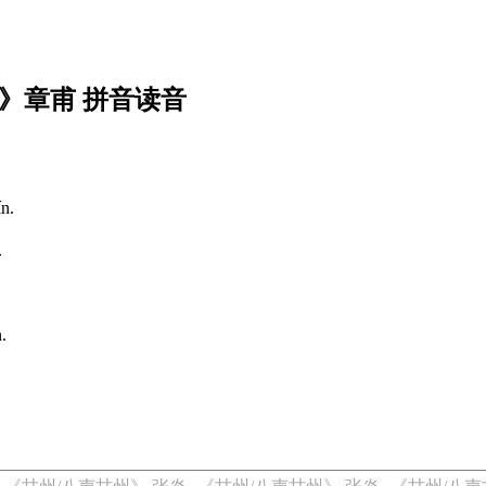
》章甫 拼音读音
ín.
.
.