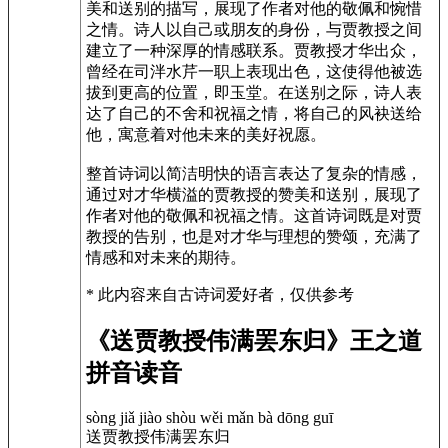
美和送别的描写，展现了作者对他的敬佩和惋惜
之情。诗人以自己或朋友的身份，与贾教授之间
建立了一种深厚的情感联系。贾教授才华出众，
曾经在司泮水芹一职上表现出色，这使得他被选
拔到更高的位置，即玉堂。在送别之际，诗人表
达了自己的不舍和祝福之情，将自己的风袂送给
他，寓意着对他未来的美好祝愿。
整首诗词以简洁明快的语言表达了复杂的情感，
通过对才华横溢的贾教授的赞美和送别，展现了
作者对他的敬佩和祝福之情。这首诗词既是对贾
教授的告别，也是对才华与理想的赞颂，充满了
情感和对未来的期待。
* 此内容来自古诗词爱好者，仅供参考
《送贾教授伟满罢东归》王之道
拼音读音
sòng jiǎ jiào shòu wěi mǎn bà dōng guī
送贾教授伟满罢东归