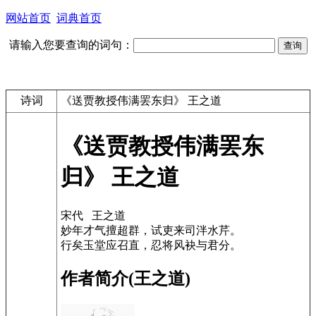
网站首页
词典首页
请输入您要查询的词句：
诗词
《送贾教授伟满罢东归》 王之道
《送贾教授伟满罢东
归》 王之道
宋代 王之道
妙年才气擅超群，试吏来司泮水芹。
行矣玉堂应召直，忍将风袂与君分。
作者简介(王之道)