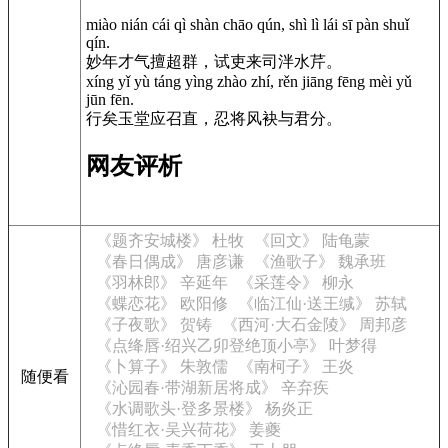
miào nián cái qì shàn chāo qún, shì lì lái sī pàn shuǐ
qín.
妙年才气擅超群，试吏来司泮水芹。
xíng yǐ yù táng yìng zhào zhí, rěn jiāng fēng mèi yǔ
jūn fēn.
行矣玉堂应召直，忍将风袂与君分。
网友评析
《题齐安城楼》 杜牧
《回文》 陆龟蒙
《春日偶成》 唐彦谦
《渔歌子》 魏承班
《羽林郎》 辛延年
《采莲令》 柳永
《蝶恋花》 欧阳修
《临江仙·送王缄》 苏轼
《子夜歌》 贺铸
《西河·大石金陵》 周邦彦
《点绛唇·绍兴乙卯登绝顶小亭》 叶梦得
《卜算子》 朱敦儒
《南柯子》 王炎
随便看
《沁园春·带湖新居将成》 辛弃疾
《水调歌头·登多景楼》 杨炎正
《惜红衣·吴兴荷花》 姜夔