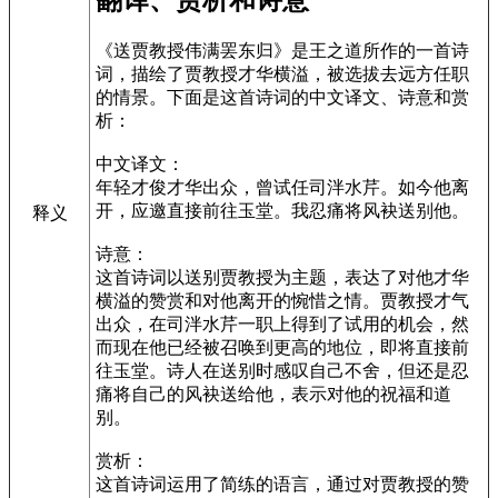
《送贾教授伟满罢东归》是王之道所作的一首诗
词，描绘了贾教授才华横溢，被选拔去远方任职
的情景。下面是这首诗词的中文译文、诗意和赏
析：
中文译文：
年轻才俊才华出众，曾试任司泮水芹。如今他离
开，应邀直接前往玉堂。我忍痛将风袂送别他。
释义
诗意：
这首诗词以送别贾教授为主题，表达了对他才华
横溢的赞赏和对他离开的惋惜之情。贾教授才气
出众，在司泮水芹一职上得到了试用的机会，然
而现在他已经被召唤到更高的地位，即将直接前
往玉堂。诗人在送别时感叹自己不舍，但还是忍
痛将自己的风袂送给他，表示对他的祝福和道
别。
赏析：
这首诗词运用了简练的语言，通过对贾教授的赞