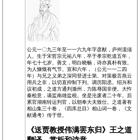
公元一〇九三年至一一六九年字彦猷，庐州濡须
人。生于宋哲宗元祐八年，卒于孝宗乾道五年，
年七十七岁。善文，明白晓畅，诗亦真朴有致。
为人慷慨有气节。宣和六年，（公元一一二四
年）与兄之义弟之深同登进士第。对策极言燕云
用兵之非，以切直抑制下列。调历阳丞。绍兴和
议初成，之道方通判滁州，力陈辱国非便。大忤
秦桧意，谪监南雄盐税。坐是沦废者二十年。后
累官湖南转运判官，以朝奉大夫致仕。之道著有
相山集三十卷，《四库总目》相山词一卷，《文
献通考》传于世。
《送贾教授伟满罢东归》王之道
翻译、赏析和诗意