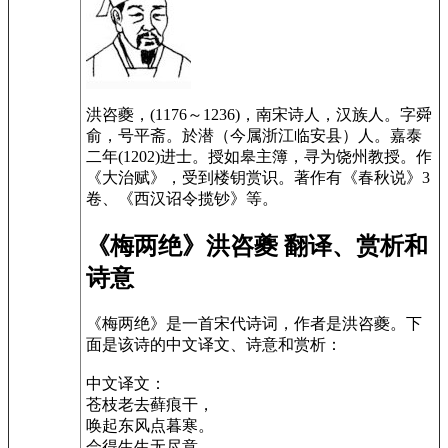
洪咨夔，(1176～1236)，南宋诗人，汉族人。字舜
俞，号平斋。於潜（今属浙江临安县）人。嘉泰
二年(1202)进士。授如皋主簿，寻为饶州教授。作
《大治赋》，受到楼钥赏识。著作有《春秋说》3
卷、《西汉诏令揽钞》等。
《梅两绝》洪咨夔 翻译、赏析和
诗意
《梅两绝》是一首宋代诗词，作者是洪咨夔。下
面是该诗的中文译文、诗意和赏析：
中文译文：
苍枝老去藓痕干，
唤起东风点暮寒。
会得生生无尽意，