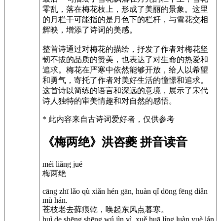
零乱，落在梅花枝上，形成了美丽的景象。这里
的月栏干可能指的是月色下的栏杆，与雪花交相
辉映，增添了诗词的美感。
整首诗通过对梅花的描绘，抒发了作者对梅花坚
韧不拔的品质的赞美，也表达了对生命的热爱和
追求。梅花在严寒中依然能够开放，给人以希望
和勇气，寄托了作者对美好生活的憧憬和追求。
这首诗以简练的语言和深远的意境，展示了宋代
诗人独特的审美情趣和对自然的感悟。
* 此内容来自古诗词爱好者，仅供参考
《梅两绝》洪咨夔 拼音读音
méi liǎng jué
梅两绝
cāng zhī lǎo qù xiǎn hén gān, huàn qǐ dōng fēng diǎn
mù hán.
苍枝老去藓痕乾，唤起东风点暮寒。
huì de shēng shēng wú jìn yì, xuě huā líng luàn yuè lán