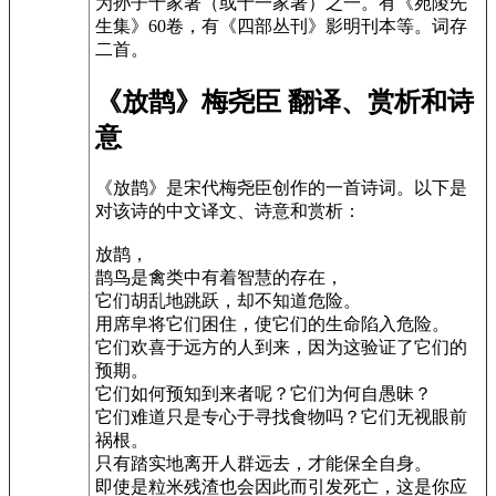
为孙子十家著（或十一家著）之一。有《宛陵先
生集》60卷，有《四部丛刊》影明刊本等。词存
二首。
《放鹊》梅尧臣 翻译、赏析和诗
意
《放鹊》是宋代梅尧臣创作的一首诗词。以下是
对该诗的中文译文、诗意和赏析：
放鹊，
鹊鸟是禽类中有着智慧的存在，
它们胡乱地跳跃，却不知道危险。
用席皁将它们困住，使它们的生命陷入危险。
它们欢喜于远方的人到来，因为这验证了它们的
预期。
它们如何预知到来者呢？它们为何自愚昧？
它们难道只是专心于寻找食物吗？它们无视眼前
祸根。
只有踏实地离开人群远去，才能保全自身。
即使是粒米残渣也会因此而引发死亡，这是你应