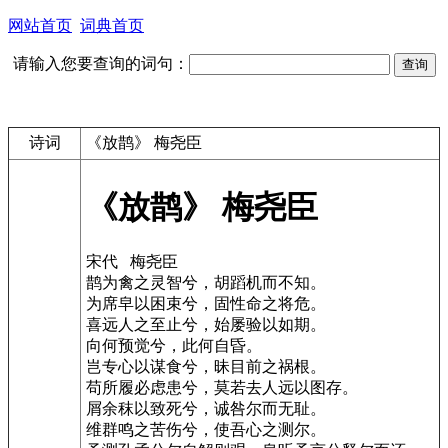
网站首页
词典首页
请输入您要查询的词句：
诗词
《放鹊》 梅尧臣
《放鹊》 梅尧臣
宋代 梅尧臣
鹊为禽之灵智兮，胡蹈机而不知。
为席皁以困束兮，固性命之将危。
喜远人之至止兮，始屡验以如期。
向何预觉兮，此何自昏。
岂专心以谋食兮，昧目前之祸根。
苟所履必虑患兮，莫若去人远以图存。
屑余秣以致死兮，诚咎尔而无耻。
维群鸣之苦伤兮，使吾心之测尔。