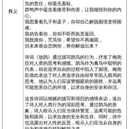
负的责任，却毫无羞耻。
群鸣声中蕴含着痛苦和伤害，让我领悟到你的内
释义
心。
我思量着孔子和孟子，你却自己解脱困境变得困
难。
我劝告着你，你却不听而执意返回。
我抚摸你，咒骂你，希望你不再顽固，
但未来谁会悲悯你，将你解放出来？
诗词《放鹊》通过描写鹊鸟的行为，抒发了梅尧
臣对人类的思考和感慨。鹊鸟作为禽鸟中聪明的
代表，却在追求自由的过程中陷入了困境。梅尧
臣借此表达了对人类追求自由却常常陷入困局的
思考。他认为人们应该警惕眼前的困扰，并远离
可能危害自己的环境，以求自身的安全和存活。
这首诗词以细腻的描写和强烈的感情表达，道出
了诗人对人类行为的深刻思考。通过鹊鸟的形
象，诗人暗示人们应当保持警觉，远离可能的危
险和困局，以求自身的安全和生存。同时，诗中
也流露出对人性的反思，暗示人们应当从自身的
行为和选择中找到解脱之道。