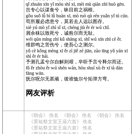
qǐ zhuān xīn yǐ móu shí xī, mèi mù qián zhī huò gēn.
岂专心以谋食兮，昧目前之祸根。
gǒu suǒ lǚ bì lǜ huàn xī, mò ruò qù rén yuǎn yǐ tú cún.
苟所履必虑患兮，莫若去人远以图存。
xiè yú mò yǐ zhì sǐ xī, chéng jiù ěr ér wú chǐ.
屑余秣以致死兮，诚咎尔而无耻。
wéi qún míng zhī kǔ shāng xī, shǐ wú xīn zhī cè ěr.
维群鸣之苦伤兮，使吾心之测尔。
yǔ cè kǒng mèng xī ěr zì jiě zé jiān, zào tīng yǔ yán xī
shì ěr ér hái.
予测孔孟兮尔自解则艰，皁听予言兮释尔而还。
fǔ ěr zhòu ěr wú shén wán, hòu shuí xù ěr xī tà dàn
fāng wān.
抚尔呪尔无甚顽，後谁恤尔兮拓弹方弯。
网友评析
《朝会》 佚名
《朝会》 佚名
《朝会》 佚名
《景祐祭文宣王庙六首》 佚名
《景祐祭文宣王庙六首》 佚名