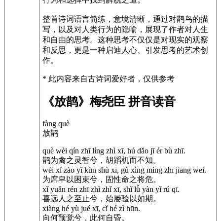
整首诗词语言简练，意境清晰，通过对鹊鸟的描
写，以及对人类行为的隐喻，展现了作者对人生
和自由的思考。这种思考不仅仅是对现实的观察
和反思，更是一种启迪人心、引发思考的艺术创
作。
* 此内容来自古诗词爱好者，仅供参考
《放鹊》梅尧臣 拼音读音
fàng què
放鹊
què wèi qín zhī líng zhì xī, hú dǎo jī ér bù zhī.
鹊为禽之灵智兮，胡蹈机而不知。
wèi xí zào yǐ kùn shù xī, gù xìng mìng zhī jiāng wēi.
为席皁以困束兮，固性命之将危。
xǐ yuǎn rén zhī zhì zhǐ xī, shǐ lǚ yàn yǐ rú qī.
喜远人之至止兮，始屡验以如期。
xiàng hé yù jué xī, cǐ hé zì hūn.
向何预觉兮，此何自昏。