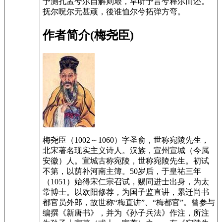
予测孔孟兮尔自解则艰，皁听予言兮释尔而还。
抚尔呪尔无甚顽，後谁恤尔兮拓弹方弯。
作者简介(梅尧臣)
梅尧臣（1002～1060）字圣俞，世称宛陵先生，
北宋著名现实主义诗人。汉族，宣州宣城（今属
安徽）人。宣城古称宛陵，世称宛陵先生。初试
不第，以荫补河南主簿。50岁后，于皇祐三年
（1051）始得宋仁宗召试，赐同进士出身，为太
常博士。以欧阳修荐，为国子监直讲，累迁尚书
都官员外郎，故世称“梅直讲”、“梅都官”。曾参与
编撰《新唐书》，并为《孙子兵法》作注，所注