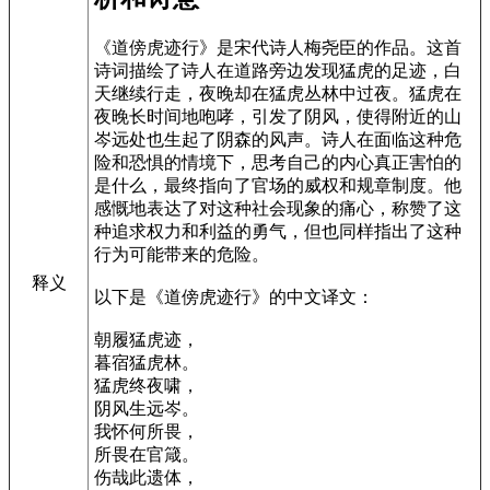
《道傍虎迹行》是宋代诗人梅尧臣的作品。这首
诗词描绘了诗人在道路旁边发现猛虎的足迹，白
天继续行走，夜晚却在猛虎丛林中过夜。猛虎在
夜晚长时间地咆哮，引发了阴风，使得附近的山
岑远处也生起了阴森的风声。诗人在面临这种危
险和恐惧的情境下，思考自己的内心真正害怕的
是什么，最终指向了官场的威权和规章制度。他
感慨地表达了对这种社会现象的痛心，称赞了这
种追求权力和利益的勇气，但也同样指出了这种
行为可能带来的危险。
释义
以下是《道傍虎迹行》的中文译文：
朝履猛虎迹，
暮宿猛虎林。
猛虎终夜啸，
阴风生远岑。
我怀何所畏，
所畏在官箴。
伤哉此遗体，