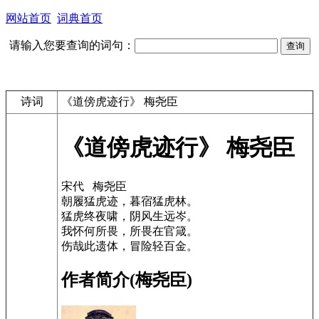
网站首页
词典首页
请输入您要查询的词句：
诗词
《道傍虎迹行》 梅尧臣
《道傍虎迹行》 梅尧臣
宋代 梅尧臣
朝履猛虎迹，暮宿猛虎林。
猛虎终夜啸，阴风生远岑。
我怀何所畏，所畏在官箴。
伤哉此遗体，冒险轻百金。
作者简介(梅尧臣)