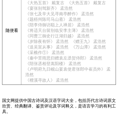
《大热五首》 戴复古
《大热五首》 戴复古
《宴张别驾新齐》 孟浩然
《张七及辛大见寻南亭醉作》 孟浩然
《题梧州陈司马山斋》 孟浩然
《陪李侍御访聪上人禅居》 孟浩然
随便看
《将适天台留别临安李主薄》 孟浩然
《同曹三御史行泛湖归越》 孟浩然
《岁除夜有怀》 孟浩然
《赠王九》 孟浩然
《送吴宣从事》 孟浩然
《万山潭》 孟浩然
《采樵作①》 孟浩然
《秦中苦雨思归赠袁左丞贺侍郎》 孟浩然
《陪张丞相登嵩阳楼》 孟浩然
《卢明府九日岘山宴袁使君张郎中崔员外》 孟
浩然
《檀溪寻故人》 孟浩然
国文网提供中国古诗词及汉语字词大全，包括历代古诗词原文
欣赏、经典翻译、鉴赏评论及字词释义，是语言学习的有利工
具。