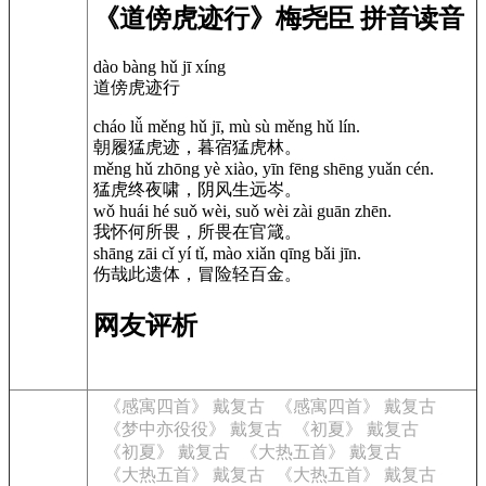
《道傍虎迹行》梅尧臣 拼音读音
dào bàng hǔ jī xíng
道傍虎迹行
cháo lǚ měng hǔ jī, mù sù měng hǔ lín.
朝履猛虎迹，暮宿猛虎林。
měng hǔ zhōng yè xiào, yīn fēng shēng yuǎn cén.
猛虎终夜啸，阴风生远岑。
wǒ huái hé suǒ wèi, suǒ wèi zài guān zhēn.
我怀何所畏，所畏在官箴。
shāng zāi cǐ yí tǐ, mào xiǎn qīng bǎi jīn.
伤哉此遗体，冒险轻百金。
网友评析
《感寓四首》 戴复古
《感寓四首》 戴复古
《梦中亦役役》 戴复古
《初夏》 戴复古
《初夏》 戴复古
《大热五首》 戴复古
《大热五首》 戴复古
《大热五首》 戴复古