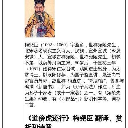
梅尧臣（1002～1060）字圣俞，世称宛陵先生，
北宋著名现实主义诗人。汉族，宣州宣城（今属
安徽）人。宣城古称宛陵，世称宛陵先生。初试
不第，以荫补河南主簿。50岁后，于皇祐三年
（1051）始得宋仁宗召试，赐同进士出身，为太
常博士。以欧阳修荐，为国子监直讲，累迁尚书
都官员外郎，故世称“梅直讲”、“梅都官”。曾参与
编撰《新唐书》，并为《孙子兵法》作注，所注
为孙子十家著（或十一家著）之一。有《宛陵先
生集》60卷，有《四部丛刊》影明刊本等。词存
二首。
《道傍虎迹行》梅尧臣 翻译、赏
析和诗意