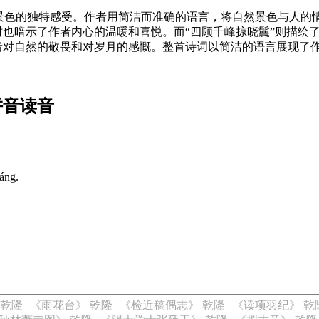
景色的独特感受。作者用简洁而准确的语言，将自然景色与人的
时也暗示了作者内心的温暖和喜悦。而“四顾千峰掠晓鬞”则描绘
作者对自然的敬畏和对岁月的感慨。整首诗词以简洁的语言展现了
拼音读音
náng.
 乾隆
《雨花台》 乾隆
《检近稿偶志》 乾隆
《读项羽纪》 乾