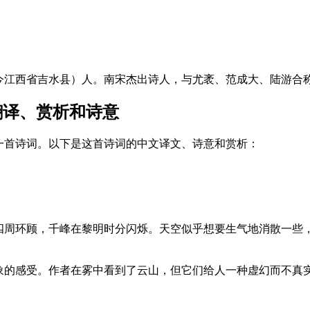
江西省吉水县）人。南宋杰出诗人，与尤袤、范成大、陆游合称南
翻译、赏析和诗意
一首诗词。以下是这首诗词的中文译文、诗意和赏析：
四周环顾，千峰在黎明时分闪烁。天空似乎想要生气地消散一些
象的感受。作者在雾中看到了云山，但它们给人一种虚幻而不真