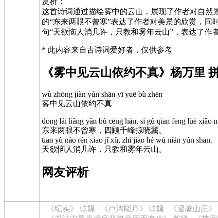
赏析：
这首诗词通过描绘雾中的云山，展现了作者对自然
的“东来两眼不曾寒”表达了作者对美景的欣赏，同
句“天欲恼人消几许，只教和雾年云山”，表达了
* 此内容来自古诗词爱好者，仅供参考
《雾中见云山依约不真》杨万里 
wù zhōng jiàn yún shān yī yuē bù zhēn
雾中见云山依约不真
dōng lái liǎng yǎn bù céng hán, sì gù qiān fēng lüè xiǎo 
东来两眼不曾寒，四顾千峰掠晓鬞。
tiān yù nǎo rén xiāo jǐ xǔ, zhǐ jiào hé wù nián yún shān.
天欲恼人消几许，只教和雾年云山。
网友评析
《纪实》 乾隆
《卢沟晓月》 乾隆
《避暑山庄》