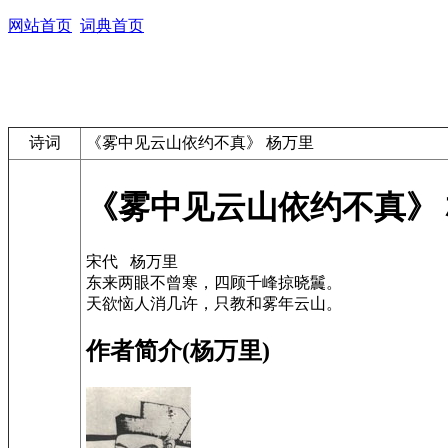
网站首页
词典首页
诗词
《雾中见云山依约不真》 杨万里
《雾中见云山依约不真》
宋代 杨万里
东来两眼不曾寒，四顾千峰掠晓鬞。
天欲恼人消几许，只教和雾年云山。
作者简介(杨万里)