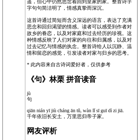
遥，但心中仍然思念着回到皇家的家。整首诗字
字句句简洁明了，情感真挚而深沉。
这首诗通过简短而含义深远的语言，表达了充满
思念和回归渴望的情感。读者可以感受到作者对
故乡的眷恋，以及对家庭和过去经历的珍视。这
种情感反映了人们对家的向往和归属感，以及对
过去记忆与情感的执念。整首诗给人以沉静、温
情和留恋的感觉，引发读者对家与归乡的思考。
* 此内容来自古诗词爱好者，仅供参考
《句》林栗 拼音读音
jù
句
qiān nián yī jiù cháng ān tǔ, wàn lǐ sī guī dì zi jiā.
千年依旧长安土，万里思归帝子家。
网友评析