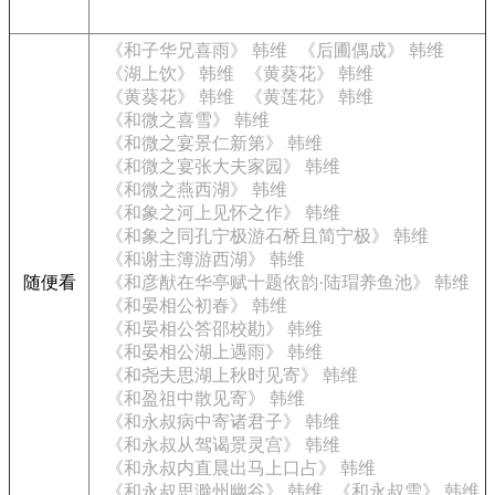
《和子华兄喜雨》 韩维
《后圃偶成》 韩维
《湖上饮》 韩维
《黄葵花》 韩维
《黄葵花》 韩维
《黄莲花》 韩维
《和微之喜雪》 韩维
《和微之宴景仁新第》 韩维
《和微之宴张大夫家园》 韩维
《和微之燕西湖》 韩维
《和象之河上见怀之作》 韩维
《和象之同孔宁极游石桥且简宁极》 韩维
《和谢主簿游西湖》 韩维
随便看
《和彦猷在华亭赋十题依韵·陆瑁养鱼池》 韩维
《和晏相公初春》 韩维
《和晏相公答邵校勘》 韩维
《和晏相公湖上遇雨》 韩维
《和尧夫思湖上秋时见寄》 韩维
《和盈祖中散见寄》 韩维
《和永叔病中寄诸君子》 韩维
《和永叔从驾谒景灵宫》 韩维
《和永叔内直晨出马上口占》 韩维
《和永叔思滁州幽谷》 韩维
《和永叔雪》 韩维