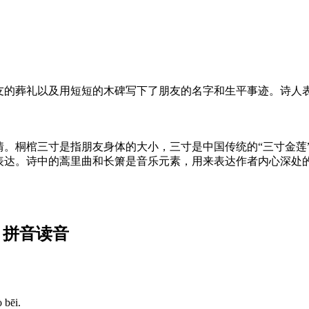
友的葬礼以及用短短的木碑写下了朋友的名字和生平事迹。诗人
情。桐棺三寸是指朋友身体的大小，三寸是中国传统的“三寸金莲
表达。诗中的蒿里曲和长箫是音乐元素，用来表达作者内心深处
 拼音读音
 bēi.