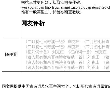
桐棺三寸更何疑，却取江枫短作碑。
wéi yǒu yì bān hāo lǐ qū, zhǎng xiāo yù duàn gèng jiào c
惟有一般蒿里曲，长箫欲断更教吹。
网友评析
《二月初七日寿溪十绝》 刘克庄
《二月初七日寿
《二月初七日寿溪十绝》 刘克庄
《二月初七日寿
《征妇词十首》 刘克庄
《征妇词十首》 刘克庄
随便看
《诸人颇有和余百梅诗者各赋一首》 刘克庄
《诸
《诸人颇有和余百梅诗者各赋一首》 刘克庄
《诸
《诸人颇有和余百梅诗者各赋一首》 刘克庄
《诸
国文网提供中国古诗词及汉语字词大全，包括历代古诗词原文