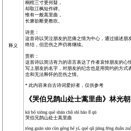
桐棺三寸更何疑，
却取江枫短作碑。
惟有一般蒿里曲，
长箫欲断更教吹。
诗意：
这首诗以哭泣朋友的悲痛之情为中心，通过描述朋
终结，但悲伤之声仍将继续。
释义
赏析：
这首诗以简洁有力的语言表达了作者哀悼朋友的心
写上朋友的名字，对朋友的纪念也是用简约的方式
念和无法释怀的悲伤之情。
* 此内容来自古诗词爱好者，仅供参考
《哭伯兄鹊山处士蒿里曲》林光朝
kū bó xiōng què shān chǔ shì hāo lǐ qū
哭伯兄鹊山处士蒿里曲
tóng guān sān cùn gèng hé yí, què qǔ jiāng fēng duǎn zuò