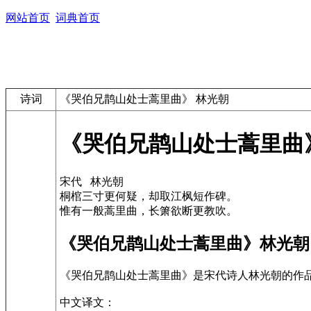
网站首页
词典首页
诗词
《哭伯兄鹊山处士蒿里曲》 林光朝
《哭伯兄鹊山处士蒿里曲
宋代 林光朝
桐棺三寸更何疑，却取江枫短作碑。
惟有一般蒿里曲，长箫欲断更教吹。
《哭伯兄鹊山处士蒿里曲》林光朝
《哭伯兄鹊山处士蒿里曲》是宋代诗人林光朝的作
中文译文：