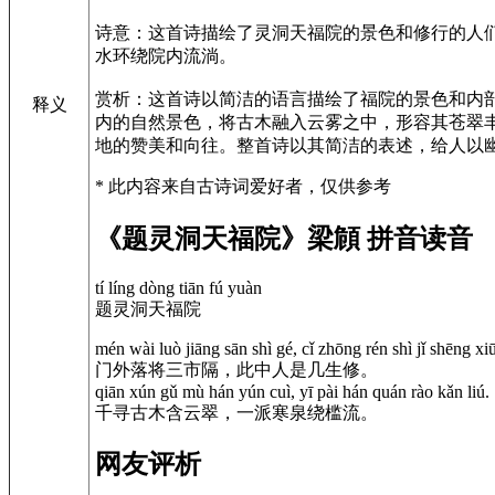
诗意：这首诗描绘了灵洞天福院的景色和修行的人
水环绕院内流淌。
赏析：这首诗以简洁的语言描绘了福院的景色和内
释义
内的自然景色，将古木融入云雾之中，形容其苍翠
地的赞美和向往。整首诗以其简洁的表述，给人以
* 此内容来自古诗词爱好者，仅供参考
《题灵洞天福院》梁頠 拼音读音
tí líng dòng tiān fú yuàn
题灵洞天福院
mén wài luò jiāng sān shì gé, cǐ zhōng rén shì jǐ shēng xiū
门外落将三市隔，此中人是几生修。
qiān xún gǔ mù hán yún cuì, yī pài hán quán rào kǎn liú.
千寻古木含云翠，一派寒泉绕槛流。
网友评析