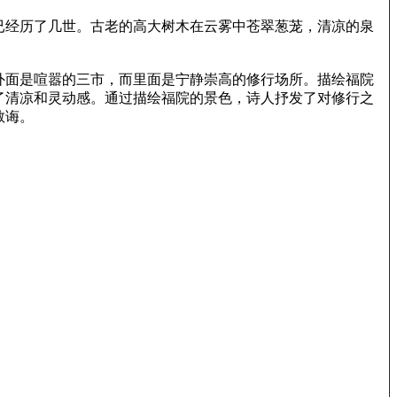
已经历了几世。古老的高大树木在云雾中苍翠葱茏，清凉的泉
外面是喧嚣的三市，而里面是宁静崇高的修行场所。描绘福院
了清凉和灵动感。通过描绘福院的景色，诗人抒发了对修行之
教诲。