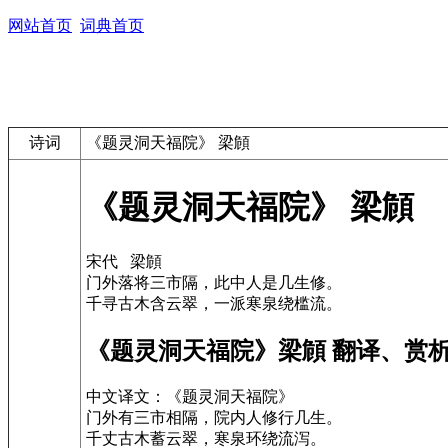
网站首页
词典首页
诗词
《题灵洞天福院》 梁頠
《题灵洞天福院》 梁頠
宋代 梁頠
门外落将三市隔，此中人是几生修。
千寻古木含云翠，一派寒泉绕槛流。
《题灵洞天福院》梁頠 翻译、赏
中文译文：《题灵洞天福院》
门外有三市相隔，院内人修行几生。
千丈古木蓄云翠，寒泉环绕流泻。