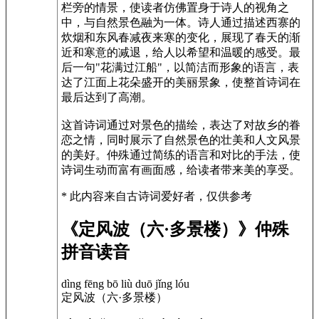
栏旁的情景，使读者仿佛置身于诗人的视角之
中，与自然景色融为一体。诗人通过描述西寨的
炊烟和东风春减夜来寒的变化，展现了春天的渐
近和寒意的减退，给人以希望和温暖的感受。最
后一句"花满过江船"，以简洁而形象的语言，表
达了江面上花朵盛开的美丽景象，使整首诗词在
最后达到了高潮。
这首诗词通过对景色的描绘，表达了对故乡的眷
恋之情，同时展示了自然景色的壮美和人文风景
的美好。仲殊通过简练的语言和对比的手法，使
诗词生动而富有画面感，给读者带来美的享受。
* 此内容来自古诗词爱好者，仅供参考
《定风波（六·多景楼）》仲殊
拼音读音
dìng fēng bō liù duō jǐng lóu
定风波（六·多景楼）