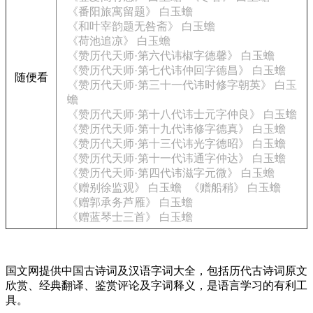
《番阳旅寓留题》 白玉蟾
《和叶宰韵题无咎斋》 白玉蟾
《荷池追凉》 白玉蟾
《赞历代天师·第六代讳椒字德馨》 白玉蟾
《赞历代天师·第七代讳仲回字德昌》 白玉蟾
随便看
《赞历代天师·第三十一代讳时修字朝英》 白玉
蟾
《赞历代天师·第十八代讳士元字仲良》 白玉蟾
《赞历代天师·第十九代讳修字德真》 白玉蟾
《赞历代天师·第十三代讳光字德昭》 白玉蟾
《赞历代天师·第十一代讳通字仲达》 白玉蟾
《赞历代天师·第四代讳滋字元微》 白玉蟾
《赠别徐监观》 白玉蟾
《赠船稍》 白玉蟾
《赠郭承务芦雁》 白玉蟾
《赠蓝琴士三首》 白玉蟾
国文网提供中国古诗词及汉语字词大全，包括历代古诗词原文
欣赏、经典翻译、鉴赏评论及字词释义，是语言学习的有利工
具。