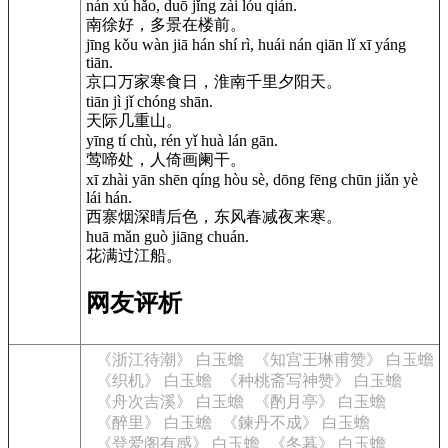
nán xú hǎo, duō jǐng zài lóu qián.
南徐好，多景在楼前。
jīng kǒu wàn jiā hán shí rì, huái nán qiān lǐ xī yáng
tiān.
京口万家寒食日，淮南千里夕阳天。
tiān jì jǐ chóng shān.
天际几重山。
yīng tí chù, rén yǐ huà lán gān.
莺啼处，人倚画阑干。
xī zhài yān shēn qíng hòu sè, dōng fēng chūn jiǎn yè
lái hán.
西寨烟深晴后色，东风春减夜来寒。
huā mǎn guò jiāng chuán.
花满过江船。
网友评析
《浙江待潮》 白玉蟾
《知宫王琳甫赞》 白玉蟾
《织机》 白玉蟾
《种桃斋写神赞》 白玉蟾
《舟次吉溪》 白玉蟾
《酌月亭》 白玉蟾
《醉里》 白玉蟾
《鍊丹不成》 白玉蟾
《登爱阁有感》 白玉蟾
《冬暮》 白玉蟾