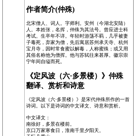
作者简介(仲殊)
北宋僧人、词人。字师利。安州（今湖北安陆）
人。本姓张，名挥，仲殊为其法号。曾应进士科
考试。生卒年不详。年轻时游荡不羁，几乎被妻
子毒死，弃家为僧，先后寓居苏州承天寺、杭州
宝月寺，因时常食蜜以解毒，人称蜜殊；或又用
其俗名称他为僧挥。他与苏轼往来甚厚。徽宗崇
宁年间自缢而死。
《定风波（六·多景楼）》仲殊
翻译、赏析和诗意
《定风波（六·多景楼）》是宋代仲殊所作的一首
诗词。以下是诗词的中文译文、诗意和赏析。
中文译文：
南徐好，多景在楼前。
京口万家寒食日，淮南千里夕阳天。