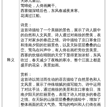
天际几重山。
莺啼处，人倚画阑干。
西寨烟深晴后色，东风春减夜来寒。
花满过江船。
诗意：
这首诗描绘了一个美丽的景色，展示了诗人眼中
的自然和人文风景。诗人通过对南徐的赞美，表
达了对家乡的眷恋之情。诗中描绘了京口寒食日
和淮南夕阳的壮丽景色，以及天际层层叠叠的山
峦。莺鸟在叫声中，有人倚在画栏旁欣赏美景。
西寨的炊烟在晴朗的天空下显得更加浓郁，东风
释义
吹过，春天减少了夜晚的寒冷。整个江面上都是
盛开的花朵，美景如画。
赏析：
这首诗以简洁而生动的语言描绘了自然景色和人
文风景，展示了仲殊细腻的描写能力。诗中运用
了对比手法，通过南徐的美景和京口寒食日、淮
南夕阳天的壮丽景色，表现了诗人对故乡的眷恋
之情。在天际的山脉层层叠叠的描绘中，增加了
整体画面的宏大气势。莺鸟的鸣叫和人们倚在画