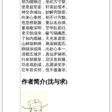
胡为随物迁，坐此方寸窒。
使君超世姿，轩裳起儒术。
神交赤城仙，妙解穷隐密。
向来心泰然，初不计升黜。
危堂榜新颜，要以名自律。
窗扉敞深明，空华乱初日。
变灭惊须臾，蔽亏隔纖悉。
了知内观融，天光发虚室。
山林猿鹤俦，廊庙鵷鸾匹。
静躁涂或殊，出处心本一。
清都五城开，真仙罗辅弼。
行矣朝紫皇，启沃造前膝。
功名戏剧成，志愿谈笑毕。
它年容买邻，傥不傲蓬荜。
作者简介(沈与求)