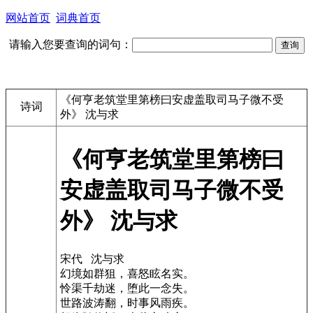
网站首页
词典首页
请输入您要查询的词句：
《何亨老筑堂里第榜曰安虚盖取司马子微不受
诗词
外》 沈与求
《何亨老筑堂里第榜曰
安虚盖取司马子微不受
外》 沈与求
宋代 沈与求
幻境如群狙，喜怒眩名实。
怜渠千劫迷，堕此一念失。
世路波涛翻，时事风雨疾。