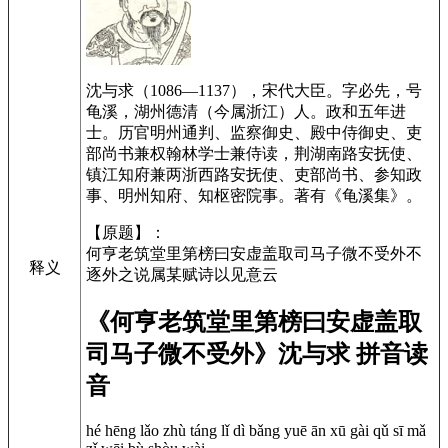
沈与求（1086—1137），宋代大臣。字必先，号
龟溪，湖州德清（今属浙江）人。政和五年进
士。历官明州通判、监察御史、殿中侍御史、吏
部尚书兼权翰林学士兼侍读，荆湖南路安抚使、
镇江知府兼两浙西路安抚使、吏部尚书、参知政
事、明州知府、知枢密院事。著有《龟溪集》。
【原题】：
何亨老筑堂里第榜曰安虚盖取司马子微不受外不
释义
逐外之说属某赋诗以见意云
《何亨老筑堂里第榜曰安虚盖取
司马子微不受外》沈与求 拼音读
音
hé hēng lǎo zhù táng lǐ dì bǎng yuē ān xū gài qǔ sī mǎ