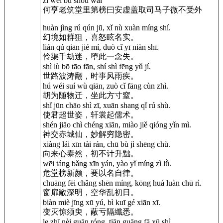
zǐ wēi bù shòu wài
何亨老筑堂里第榜曰安虚盖取司马子微不受外
huàn jìng rú qún jū, xǐ nù xuàn míng shí.
幻境如群狙，喜怒眩名实。
lián qú qiān jié mí, duò cǐ yī niàn shī.
怜渠千劫迷，堕此一念失。
shì lù bō tāo fān, shí shì fēng yǔ jí.
世路波涛翻，时事风雨疾。
hú wéi suí wù qiān, zuò cǐ fāng cùn zhì.
胡为随物迁，坐此方寸窒。
shǐ jūn chāo shì zī, xuān shang qǐ rú shù.
使君超世姿，轩裳起儒术。
shén jiāo chì chéng xiān, miào jiě qióng yǐn mì.
神交赤城仙，妙解穷隐密。
xiàng lái xīn tài rán, chū bù jì shēng chù.
向来心泰然，初不计升黜。
wēi táng bǎng xīn yán, yào yǐ míng zì lǜ.
危堂榜新颜，要以名自律。
chuāng fēi chǎng shēn míng, kōng huá luàn chū rì.
窗扉敞深明，空华乱初日。
biàn miè jīng xū yú, bì kuī gé xiān xī.
变灭惊须臾，蔽亏隔纖悉。
le zhī nèi guān róng, tiān guāng fā xū shì.