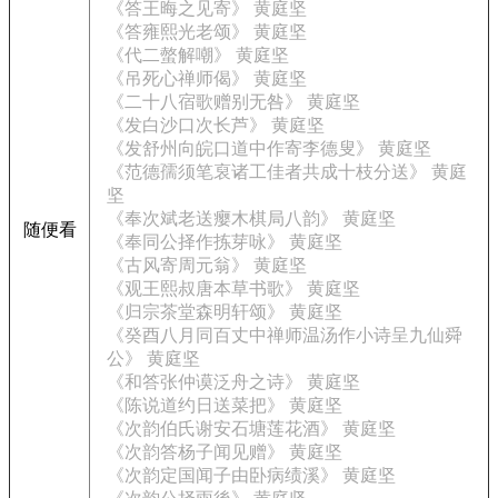
《答王晦之见寄》 黄庭坚
《答雍熙光老颂》 黄庭坚
《代二螫解嘲》 黄庭坚
《吊死心禅师偈》 黄庭坚
《二十八宿歌赠别无咎》 黄庭坚
《发白沙口次长芦》 黄庭坚
《发舒州向皖口道中作寄李德叟》 黄庭坚
《范德孺须笔裒诸工佳者共成十枝分送》 黄庭
坚
《奉次斌老送瘿木棋局八韵》 黄庭坚
随便看
《奉同公择作拣芽咏》 黄庭坚
《古风寄周元翁》 黄庭坚
《观王熙叔唐本草书歌》 黄庭坚
《归宗茶堂森明轩颂》 黄庭坚
《癸酉八月同百丈中禅师温汤作小诗呈九仙舜
公》 黄庭坚
《和答张仲谟泛舟之诗》 黄庭坚
《陈说道约日送菜把》 黄庭坚
《次韵伯氏谢安石塘莲花酒》 黄庭坚
《次韵答杨子闻见赠》 黄庭坚
《次韵定国闻子由卧病绩溪》 黄庭坚