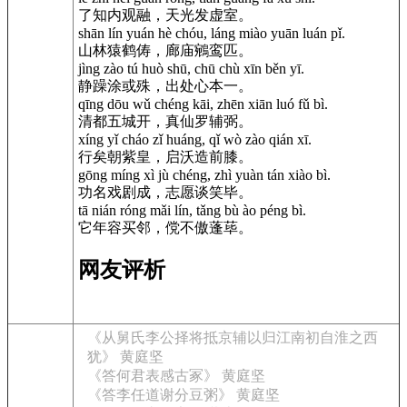
了知内观融，天光发虚室。
shān lín yuán hè chóu, láng miào yuān luán pǐ.
山林猿鹤俦，廊庙鵷鸾匹。
jìng zào tú huò shū, chū chù xīn běn yī.
静躁涂或殊，出处心本一。
qīng dōu wǔ chéng kāi, zhēn xiān luó fǔ bì.
清都五城开，真仙罗辅弼。
xíng yǐ cháo zǐ huáng, qǐ wò zào qián xī.
行矣朝紫皇，启沃造前膝。
gōng míng xì jù chéng, zhì yuàn tán xiào bì.
功名戏剧成，志愿谈笑毕。
tā nián róng mǎi lín, tǎng bù ào péng bì.
它年容买邻，傥不傲蓬荜。
网友评析
《从舅氏李公择将抵京辅以归江南初自淮之西
犹》 黄庭坚
《答何君表感古冢》 黄庭坚
《答李任道谢分豆粥》 黄庭坚