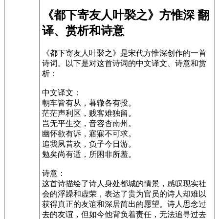
《都下寄友人叶褧之》方惟深 翻
译、赏析和诗意
《都下寄友人叶褧之》是宋代方惟深创作的一首
诗词。以下是对这首诗词的中文译文、诗意和赏
析：
中文译文：
朝车皆有从，暮辙各有投。
茫茫声利区，贱客难独留。
岂无平生交，音容杳南州。
幽怀欲有诉，寤寐不可求。
追我夙昔欢，负子今日游。
勉矣尚有适，所困非所羞。
诗意：
这首诗描绘了诗人身处都城的情景，感叹现实社
会的浮躁和虚荣，表达了贵为官员的诗人却难以
获得真正的友谊和深居简出的愿望。诗人思念过
去的友谊，但如今他背负着责任，无法追寻过去