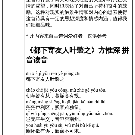
情的渴望，同时也表达了对自己坚持和奋斗的鼓
励。这种对现实的触景生情和对内心的思索使得
这首诗具有一定的思想深度和情感内涵，值得我
们细细品味。
* 此内容来自古诗词爱好者，仅供参考
《都下寄友人叶褧之》方惟深 拼
音读音
dū xià jì yǒu rén yè jiǒng zhī
都下寄友人叶褧之
cháo chē jiē yǒu cóng, mù zhé gè yǒu tóu.
朝车皆有从，暮辙各有投。
máng máng shēng lì qū, jiàn kè nán dú liú.
茫茫声利区，贱客难独留。
qǐ wú píng shēng jiāo, yīn róng yǎo nán zhōu.
岂无平生交，音容杳南州。
yōu huái yù yǒu sù, wù mèi bù kě qiú.
幽怀欲有诉，寤寐不可求。