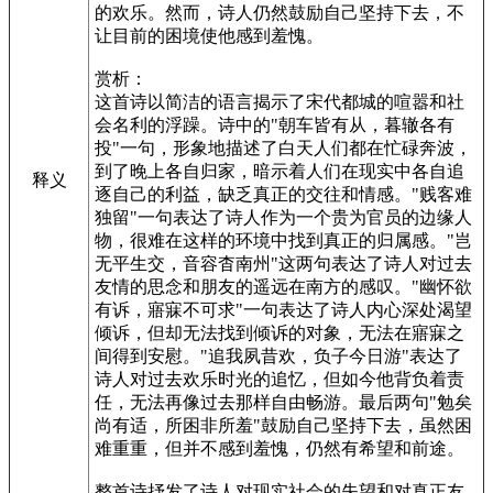
的欢乐。然而，诗人仍然鼓励自己坚持下去，不
让目前的困境使他感到羞愧。
赏析：
这首诗以简洁的语言揭示了宋代都城的喧嚣和社
会名利的浮躁。诗中的"朝车皆有从，暮辙各有
投"一句，形象地描述了白天人们都在忙碌奔波，
到了晚上各自归家，暗示着人们在现实中各自追
释义
逐自己的利益，缺乏真正的交往和情感。"贱客难
独留"一句表达了诗人作为一个贵为官员的边缘人
物，很难在这样的环境中找到真正的归属感。"岂
无平生交，音容杳南州"这两句表达了诗人对过去
友情的思念和朋友的遥远在南方的感叹。"幽怀欲
有诉，寤寐不可求"一句表达了诗人内心深处渴望
倾诉，但却无法找到倾诉的对象，无法在寤寐之
间得到安慰。"追我夙昔欢，负子今日游"表达了
诗人对过去欢乐时光的追忆，但如今他背负着责
任，无法再像过去那样自由畅游。最后两句"勉矣
尚有适，所困非所羞"鼓励自己坚持下去，虽然困
难重重，但并不感到羞愧，仍然有希望和前途。
整首诗抒发了诗人对现实社会的失望和对真正友