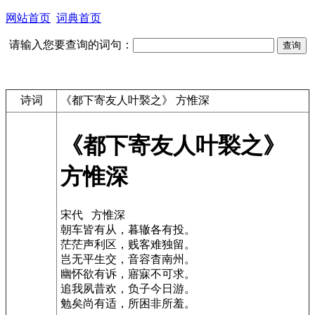
网站首页
词典首页
请输入您要查询的词句：
诗词
《都下寄友人叶褧之》 方惟深
《都下寄友人叶褧之》
方惟深
宋代 方惟深
朝车皆有从，暮辙各有投。
茫茫声利区，贱客难独留。
岂无平生交，音容杳南州。
幽怀欲有诉，寤寐不可求。
追我夙昔欢，负子今日游。
勉矣尚有适，所困非所羞。