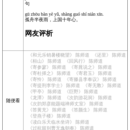
句
gū zhōu bàn yè yǔ, shàng guó shí nián xīn.
孤舟半夜雨，上国十年心。
网友评析
《和元乐销暑楼晓望》 陈师道
《还里》 陈师道
《桓山》 陈师道
《回风行》 陈师道
《寄参寥》 陈师道
《寄晁说之》 陈师道
《寄杜择之》 陈师道
《寄君玉》 陈师道
《寄怜》 陈师道
《寄滕县李奉议》 陈师道
《寄提刑李学士》 陈师道
《寄无斁》 陈师道
《甲亭》 陈师道
《巨野》 陈师道
《龙潭》 陈师道
《次韵游花洞》 陈师道
随便看
《次韵郑彦能题端禅师丈室》 陈师道
《答黄充》 陈师道
《答颜生》 陈师道
《登燕子楼》 陈师道
《读白乐天临水坐诗》 陈师道
《过杭留别曹无逸朝奉》 陈师道