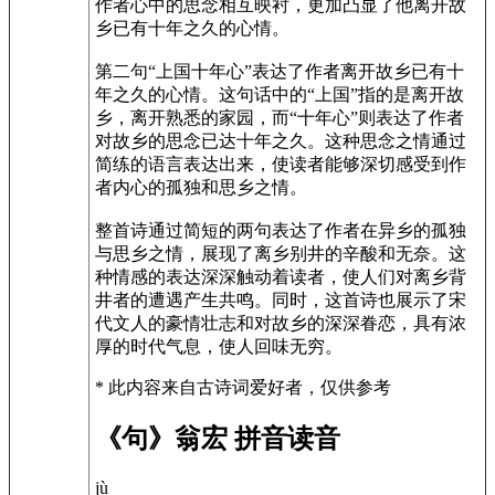
作者心中的思念相互映衬，更加凸显了他离开故
乡已有十年之久的心情。
第二句“上国十年心”表达了作者离开故乡已有十
年之久的心情。这句话中的“上国”指的是离开故
乡，离开熟悉的家园，而“十年心”则表达了作者
对故乡的思念已达十年之久。这种思念之情通过
简练的语言表达出来，使读者能够深切感受到作
者内心的孤独和思乡之情。
整首诗通过简短的两句表达了作者在异乡的孤独
与思乡之情，展现了离乡别井的辛酸和无奈。这
种情感的表达深深触动着读者，使人们对离乡背
井者的遭遇产生共鸣。同时，这首诗也展示了宋
代文人的豪情壮志和对故乡的深深眷恋，具有浓
厚的时代气息，使人回味无穷。
* 此内容来自古诗词爱好者，仅供参考
《句》翁宏 拼音读音
jù