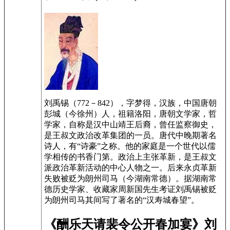
刘禹锡（772－842），字梦得，汉族，中国唐朝
彭城（今徐州）人，祖籍洛阳，唐朝文学家，哲
学家，自称是汉中山靖王后裔，曾任监察御史，
是王叔文政治改革集团的一员。唐代中晚期著名
诗人，有“诗豪”之称。他的家庭是一个世代以儒
学相传的书香门第。政治上主张革新，是王叔文
派政治革新活动的中心人物之一。后来永贞革新
失败被贬为朗州司马（今湖南常德）。据湖南常
德历史学家、收藏家周新国先生考证刘禹锡被贬
为朗州司马其间写了著名的“汉寿城春望”。
《酬乐天请裴令公开春加宴》刘