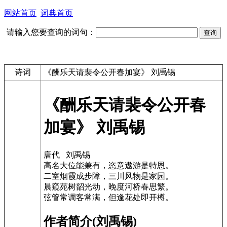
网站首页
词典首页
请输入您要查询的词句：
诗词
《酬乐天请裴令公开春加宴》 刘禹锡
《酬乐天请裴令公开春
加宴》 刘禹锡
唐代 刘禹锡
高名大位能兼有，恣意遨游是特恩。
二室烟霞成步障，三川风物是家园。
晨窥苑树韶光动，晚度河桥春思繁。
弦管常调客常满，但逢花处即开樽。
作者简介(刘禹锡)