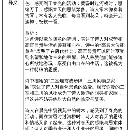
释义
色，感受到了春光的活动；黄昏时过河桥时，思
绪万千，感慨春天的思绪繁多。诗人常常弹奏着
古琴，常有客人光临，每当看到花朵，就会开启
酒樽，畅饮一番。
赏析：
这首诗以豪放随意的笔调，表达了诗人对权势和
高官显贵生活的羡慕和向往。诗中的“高名大位能
兼有”表明了在唐代社会，高官显贵可以同时享受
到名望和地位带来的荣耀。诗人称赞他们能够随
心所欲地游玩，享受自由自在的生活，这被视为
一种特殊的恩赐。
诗中描绘的“二室烟霞成步障，三川风物是家
园”表达了诗人对自然景色的热爱。烟霞弥漫的二
室和三川的风物成为了诗人遨游的阻碍和家园，
但这并不妨碍他对大自然的热爱与赞美。
诗人在晨光中窥视苑中的树木，感受到了春光的
活动，而在黄昏时过河桥时，诗人对春天的思绪
和情感又多了起来。这种对春天的感慨与思索体
现了诗人对季节变迁和人生变迁的思考，同时也