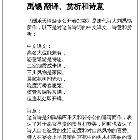
禹锡 翻译、赏析和诗意
《酬乐天请裴令公开春加宴》是唐代诗人刘禹锡
所作，以下是对这首诗词的中文译文、诗意和赏
析：
中文译文：
高名大位能兼有，
恣意遨游是特恩。
二室烟霞成步障，
三川风物是家园。
晨窥苑树韶光动，
晚度河桥春思繁。
弦管常调客常满，
但逢花处即开樽。
诗意：
这首诗是刘禹锡应乐天和裴令公的邀请而作，表
达了对于高官显贵的羡慕和赞美，同时也表达了
诗人自在恣意的生活态度和对自然风物的喜爱。
诗人在宴会上早晨望向宫苑中的树木和美丽的景