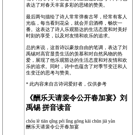
表达了对春天丰富多彩的思绪的赞美。
最后两句描绘了诗人常常弹奏古琴，经常有客人
光临，每当看到花朵，就会开启酒樽，畅饮一
番。这表达了诗人乐观豁达的生活态度和对美好
时刻的享受，以及对友情和欢乐的追求。
总的来说，这首诗以豪放自由的笔调，表达了刘
禹锡对高官显贵生活的羡慕和对自然风物的热
爱，展现了他乐观豁达的生活态度和对友情和欢
乐的追求。同时，诗中也蕴含了对季节变迁和人
生变迁的思考与赞美。
* 此内容来自古诗词爱好者，仅供参考
《酬乐天请裴令公开春加宴》刘
禹锡 拼音读音
chóu lè tiān qǐng péi lìng gōng kāi chūn jiā yàn
酬乐天请裴令公开春加宴