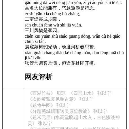
gāo míng dà wèi néng jiān yǒu, zì yì áo yóu shì tè ēn.
高名大位能兼有，恣意遨游是特恩。
èr shì yān xiá chéng bù zhàng,
二室烟霞成步障，
sān chuān fēng wù shì jiā yuán.
三川风物是家园。
chén kuī yuàn shù sháo guāng dòng, wǎn dù hé qiáo
chūn sī fán.
晨窥苑树韶光动，晚度河桥春思繁。
xián guǎn cháng diào kè cháng mǎn, dàn féng huā chù
jí kāi zūn.
弦管常调客常满，但逢花处即开樽。
网友评析
《西湖竹枝》 贝琼
《四景山水》 张以宁
《次韵黄观复见贻古意》 张以宁
《题牧牛图》 张以宁
《分题芜城烟雨送吴原晢教谕》 张以宁
《题米元厓山水高堂晓起山水入，古色惨淡神
灵》 张以宁