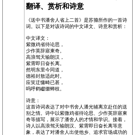
翻译、赏析和诗意
《送中书潘舍人省上二首》是苏籀所作的一首诗
词。以下是对该诗词的中文译文、诗意和赏析：
中文译文：
紫微鸡省待论思，
少作英辞寤柬奇。
高浪驾天输朗汉，
紫霄即日奋长离。
然明东里今同道，
德裕封敖适此时。
应笑迂慵畸已甚，
呜呼鹤巘缀蝉枝。
诗意：
这首诗词表达了对中书舍人潘光辅离京赴任的送
别之情。诗中以紫微鸡省待论思、少作英辞寤柬
奇等描写，展示了潘舍人的才情和学识。接着，
诗人以高浪驾天输朗汉、紫霄即日奋长离等意
象，表达了对潘舍人出使他乡、追求官场成功的