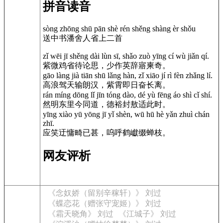
拼音读音
sòng zhōng shū pān shè rén shěng shàng èr shǒu
送中书潘舍人省上二首
zǐ wēi jī shěng dài lùn sī, shǎo zuò yīng cí wù jiǎn qí.
紫微鸡省待论思，少作英辞寤柬奇。
gāo làng jià tiān shū lǎng hàn, zǐ xiāo jí rì fèn zhǎng lí.
高浪驾天输朗汉，紫霄即日奋长离。
rán míng dōng lǐ jīn tóng dào, dé yù fēng áo shì cǐ shí.
然明东里今同道，德裕封敖适此时。
yīng xiào yū yōng jī yǐ shèn, wū hū hè yǎn zhuì chán
zhī.
应笑迂慵畸已甚，呜呼鹤巘缀蝉枝。
网友评析
《念奴娇（留别辛稼轩）》 刘过
《蝶恋花（赠张守宠姬）》 刘过
《霜天晓角》 刘过
《江城子》 刘过