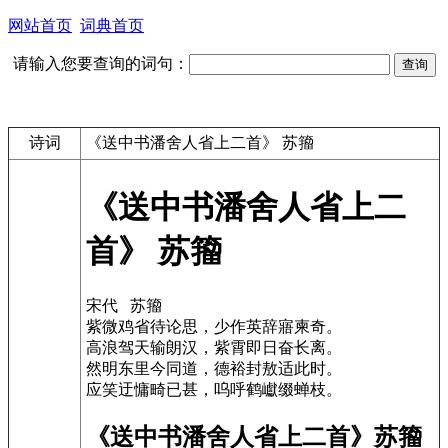
网站首页
词典首页
请输入您要查询的词句：
诗词
《送中书潘舍人省上二首》 苏籀
《送中书潘舍人省上二
首》 苏籀
宋代 苏籀
紫微鸡省待论思，少作英辞寤柬奇。
高浪驾天输朗汉，紫霄即日奋长离。
然明东里今同道，德裕封敖适此时。
应笑迂慵畸已甚，呜呼鹤巘缀蝉枝。
《送中书潘舍人省上二首》苏籀