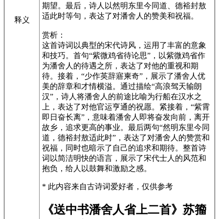
期望。最后，诗人以然明东里今同道、德裕封敖
适此时等句，表达了对潘舍人的赞美和祝福。
释义
赏析：
这首诗词以典型的宋代诗风，运用了丰富的意象
和技巧。首句“紫微鸡省待论思”，以紫微鸡省作
为潘舍人的待遇之所，表达了对他的重视和期
待。接着，“少作英辞寤柬奇”，展示了潘舍人优
美的辞章和才情横溢。通过描绘“高浪驾天输朗
汉”，诗人将潘舍人的前途比喻为行船在汉水之
上，表达了对他官运亨通的祝愿。紧接着，“紫霄
即日奋长离”，意味着潘舍人即将奋发向前，离开
故乡，追求更高的事业。最后两句“然明东里今同
道，德裕封敖适此时”，表达了对潘舍人的赞赏和
祝福，同时也暗示了自己的追求和期待。整首诗
词以简洁明快的语言，展示了宋代士人的风范和
抱负，给人以鼓舞和激励之感。
* 此内容来自古诗词爱好者，仅供参考
《送中书潘舍人省上二首》苏籀