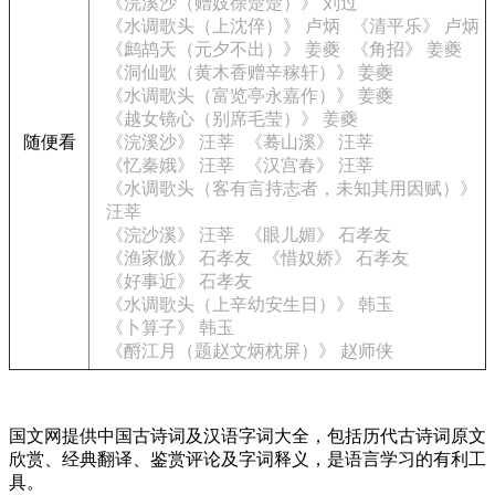
《浣溪沙（赠妓徐楚楚）》 刘过
《水调歌头（上沈倅）》 卢炳
《清平乐》 卢炳
《鹧鸪天（元夕不出）》 姜夔
《角招》 姜夔
《洞仙歌（黄木香赠辛稼轩）》 姜夔
《水调歌头（富览亭永嘉作）》 姜夔
《越女镜心（别席毛莹）》 姜夔
随便看
《浣溪沙》 汪莘
《蓦山溪》 汪莘
《忆秦娥》 汪莘
《汉宫春》 汪莘
《水调歌头（客有言持志者，未知其用因赋）》
汪莘
《浣沙溪》 汪莘
《眼儿媚》 石孝友
《渔家傲》 石孝友
《惜奴娇》 石孝友
《好事近》 石孝友
《水调歌头（上辛幼安生日）》 韩玉
《卜算子》 韩玉
《酹江月（题赵文炳枕屏）》 赵师侠
国文网提供中国古诗词及汉语字词大全，包括历代古诗词原文
欣赏、经典翻译、鉴赏评论及字词释义，是语言学习的有利工
具。