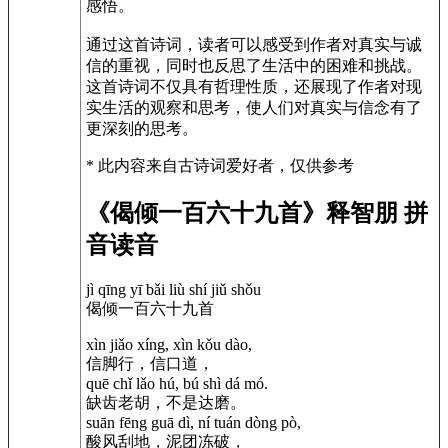
感悟。
通过这首诗词，读者可以感受到作者对真实与诚
信的重视，同时也反思了生活中的困难和挑战。
这首诗词不仅具有哲理性质，还展现了作者对现
实生活的观察和思考，使人们对真实与信念有了
更深刻的思考。
* 此内容来自古诗词爱好者，仅供参考
《偈倾一百六十九首》释智朋 拼
音读音
jì qīng yī bǎi liù shí jiǔ shǒu
偈倾一百六十九首
xìn jiǎo xíng, xìn kǒu dào,
信脚行，信口道，
quē chǐ lǎo hú, bú shì dá mó.
缺齿老胡，不是达磨。
suān fēng guā dì, ní tuán dòng pò,
酸风刮地，泥团冻破，