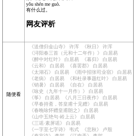
yǒu shén me guò.
有什么过。
网友评析
《送僧归金山寺》 许浑
《秋日》 许浑
《浔阳春三首（元和十二年作）》 白居易
《醉中对红叶》 白居易
《暮归》 白居易
《云和》 白居易
《喜罢郡》 白居易
《太湖石》 白居易
《雨中招张司业宿》 白居易
《老病》 白居易
《和杜录事题红叶》 白居易
《销暑》 白居易
《自在》 白居易
《咏史（九年十一月作）》 白居易
随便看
《筝》 白居易
《八月三日夜作》 白居易
《早春持斋，答皇甫十见赠》 白居易
《春晚咏怀赠皇甫朗之》 白居易
《山中五绝句·岭上云》 白居易
《三谣·素屏谣》 白居易
《一字至七字诗》 韦式
《悲秋》 卢殷
《秦宫诗》 李贺
《江南弄》 李贺