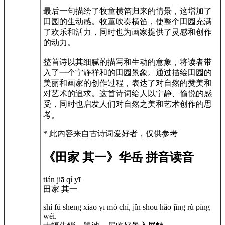
最后一句描绘了牧童横笛归来的情景，这增加了
田园的生动感。牧童吹奏横笛，使整个田园充满
了欢乐和活力，同时也为画家提供了灵感和创作
的动力。
整首诗以其细腻的描写和生动的意象，将读者带
入了一个宁静祥和的田园景象。通过描绘田园的
美丽和画家的创作过程，表达了对自然的赞美和
对艺术的追求。这首诗词给人以宁静、愉悦的感
受，同时也启发人们对自然之美和艺术创作的思
考。
* 此内容来自古诗词爱好者，仅供参考
《田家 其一》华岳 拼音读音
tián jiā qí yī
田家 其一
shí fú shēng xiāo yī mò chí, jǐn shōu hǎo jǐng rù píng
wéi.