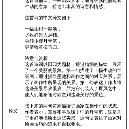
这首诗描绘了一幅田园景象，通过细腻的描写和
生动的意象，传达出丰富的诗意和情感。
这首诗的中文译文如下：
十幅生绡一墨池，
尽收好景入屏帏。
会须少缓丹青笔，
更倩牧童横笛归。
诗意与赏析：
这首诗词以田园为题材，通过精细的描绘，展示
了一个美丽的景象。第一句描述了十幅生动的丝
绸画，通过描绘墨池和画作之间的对应关系，展
示了画作中所呈现的美景。第二句表达了作者将
这些美景尽收眼底，并把它们装入了屏风之中，
使人们能够随时欣赏到这些美好的景色。
接下来的两句诗则描绘了画家在创作时的状态。
释义
作者表示，需要稍事放缓手中的丹青笔，这是为
了更好地描绘出这些美景。这句话表达了画家对
绘画技巧的追求和自我要求。