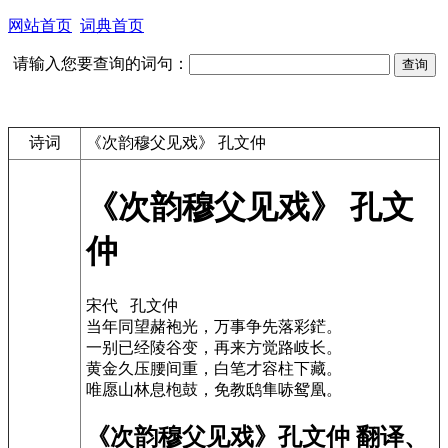
网站首页
词典首页
请输入您要查询的词句：
诗词
《次韵穆父见戏》 孔文仲
《次韵穆父见戏》 孔文
仲
宋代 孔文仲
当年同望赭袍光，万事争先落彩鋩。
一别已经陵谷变，再来方觉路岐长。
黄金久压腰间重，白笔才容柱下藏。
唯愿山林息枹鼓，免教鸱隼哧鸳凰。
《次韵穆父见戏》孔文仲 翻译、