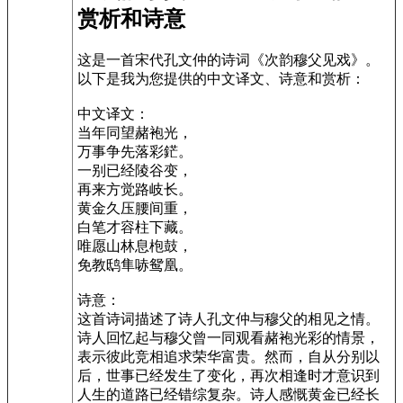
赏析和诗意
这是一首宋代孔文仲的诗词《次韵穆父见戏》。
以下是我为您提供的中文译文、诗意和赏析：
中文译文：
当年同望赭袍光，
万事争先落彩鋩。
一别已经陵谷变，
再来方觉路岐长。
黄金久压腰间重，
白笔才容柱下藏。
唯愿山林息枹鼓，
免教鸱隼哧鸳凰。
诗意：
这首诗词描述了诗人孔文仲与穆父的相见之情。
诗人回忆起与穆父曾一同观看赭袍光彩的情景，
表示彼此竞相追求荣华富贵。然而，自从分别以
后，世事已经发生了变化，再次相逢时才意识到
人生的道路已经错综复杂。诗人感慨黄金已经长