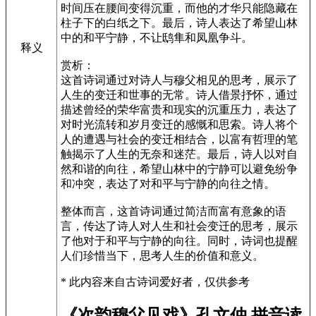
时间压在腰间变得沉重，而他的才华只能隐藏在
柱子下的白纸之下。最后，诗人表达了希望山林
中的和平宁静，不让鸱隼和凤凰争斗。
释义
赏析：
这首诗词通过对诗人与穆父相见的思考，展示了
人生的变迁和世事的无常。诗人借景抒怀，通过
描述曾经的荣华富贵和现实的沉重压力，表达了
对时光流转和岁月变迁的感慨和思索。诗人将个
人的遭遇与社会的变迁相结合，以富有哲理的笔
触揭示了人生的无奈和迷茫。最后，诗人以对自
然和谐的向往，希望山林中的宁静可以避免纷争
和冲突，表达了对和平与宁静的向往之情。
整体而言，这首诗词通过简洁而富有意象的语
言，传达了诗人对人生和社会变迁的思考，展示
了他对于和平与宁静的向往。同时，诗词也提醒
人们珍惜当下，思考人生的价值和意义。
* 此内容来自古诗词爱好者，仅供参考
《次韵穆父见戏》孔文仲 拼音读