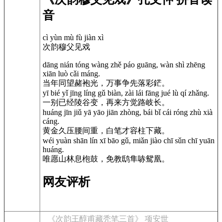
音
cì yùn mù fù jiàn xì
次韵穆父见戏
dāng nián tóng wàng zhě páo guāng, wàn shì zhēng
xiān luò cǎi máng.
当年同望赭袍光，万事争先落彩鋩。
yī bié yǐ jīng líng gǔ biàn, zài lái fāng jué lù qí zhǎng.
一别已经陵谷变，再来方觉路岐长。
huáng jīn jiǔ yā yāo jiān zhòng, bái bǐ cái róng zhù xià
cáng.
黄金久压腰间重，白笔才容柱下藏。
wéi yuàn shān lín xī bāo gǔ, miǎn jiào chī sǔn chī yuān
huáng.
唯愿山林息枹鼓，免教鸱隼哧鸳凰。
网友评析
《次韵王醇甫藏秃笔三首》 项安世